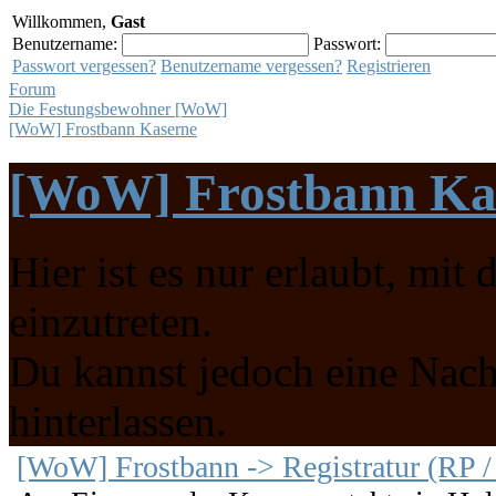
Willkommen,
Gast
Benutzername:
Passwort:
Passwort vergessen?
Benutzername vergessen?
Registrieren
Forum
Die Festungsbewohner [WoW]
[WoW] Frostbann Kaserne
[WoW] Frostbann Ka
Hier ist es nur erlaubt, m
einzutreten.
Du kannst jedoch eine Nachr
hinterlassen.
[WoW] Frostbann -> Registratur (RP / 